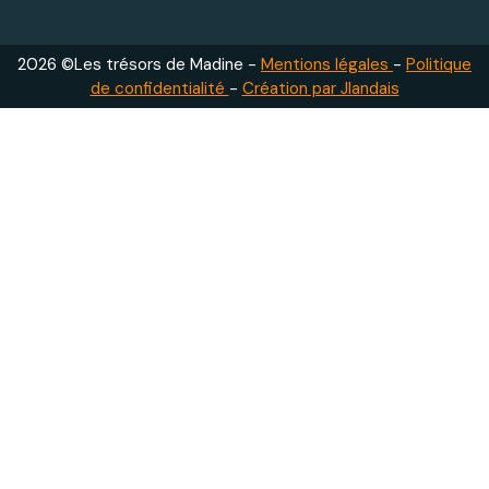
2026 ©Les trésors de Madine -
Mentions légales
-
Politique
de confidentialité
-
Création par Jlandais